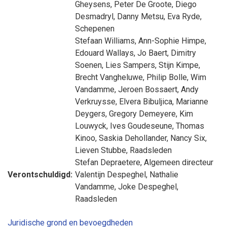
Gheysens
,
Peter De Groote
,
Diego
Desmadryl
,
Danny Metsu
,
Eva Ryde
,
Schepenen
Stefaan Williams
,
Ann-Sophie Himpe
,
Edouard Wallays
,
Jo Baert
,
Dimitry
Soenen
,
Lies Sampers
,
Stijn Kimpe
,
Brecht Vangheluwe
,
Philip Bolle
,
Wim
Vandamme
,
Jeroen Bossaert
,
Andy
Verkruysse
,
Elvera Bibuljica
,
Marianne
Deygers
,
Gregory Demeyere
,
Kim
Louwyck
,
Ives Goudeseune
,
Thomas
Kinoo
,
Saskia Dehollander
,
Nancy Six
,
Lieven Stubbe
, Raadsleden
Stefan Depraetere
, Algemeen directeur
Verontschuldigd:
Valentijn Despeghel
,
Nathalie
Vandamme
,
Joke Despeghel
,
Raadsleden
Juridische grond en bevoegdheden