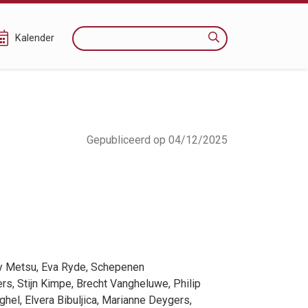
Zoeken
Kalender
Gepubliceerd op 04/12/2025
y Metsu
,
Eva Ryde
, Schepenen
ers
,
Stijn Kimpe
,
Brecht Vangheluwe
,
Philip
ghel
,
Elvera Bibuljica
,
Marianne Deygers
,