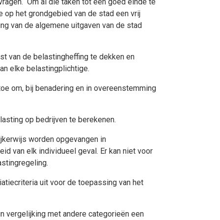
vragen. Om al die taken tot een goed einde te
e op het grondgebied van de stad een vrij
ering van de algemene uitgaven van de stad
t van de belastingheffing te dekken en
 elke belastingplichtige.
 toe om, bij benadering en in overeenstemming
asting op bedrijven te berekenen.
ijkerwijs worden opgevangen in
 van elk individueel geval. Er kan niet voor
stingregeling.
atiecriteria uit voor de toepassing van het
in vergelijking met andere categorieën een