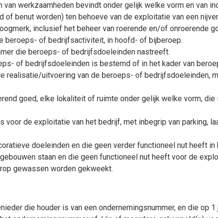
m van werkzaamheden bevindt onder gelijk welke vorm en van indi
of benut worden) ten behoeve van de exploitatie van een nijver
 oogmerk, inclusief het beheer van roerende en/of onroerende g
 beroeps- of bedrijfsactiviteit, in hoofd- of bijberoep.
er die beroeps- of bedrijfsdoeleinden nastreeft.
eps- of bedrijfsdoeleinden is bestemd of in het kader van beroep
de realisatie/uitvoering van de beroeps- of bedrijfsdoeleinden, 
rend goed, elke lokaliteit of ruimte onder gelijk welke vorm, die 
is voor de exploitatie van het bedrijf, met inbegrip van parking, l
coratieve doeleinden en die geen verder functioneel nut heeft in 
gebouwen staan en die geen functioneel nut heeft voor de exploi
aarop gewassen worden gekweekt.
nieder die houder is van een ondernemingsnummer, en die op 1 j