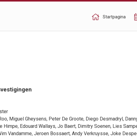
Startpagina
vestigingen
ster
Roo
,
Miguel Gheysens
,
Peter De Groote
,
Diego Desmadryl
,
Dann
ie Himpe
,
Edouard Wallays
,
Jo Baert
,
Dimitry Soenen
,
Lies Samp
Wim Vandamme
,
Jeroen Bossaert
,
Andy Verkruysse
,
Joke Despe