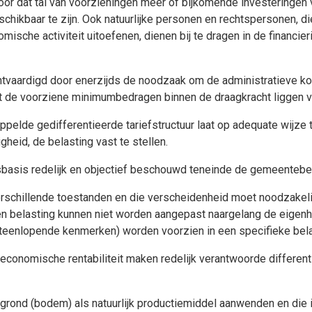
or dat tal van voorzieningen meer of bijkomende investeringen 
hikbaar te zijn. Ook natuurlijke personen en rechtspersonen, di
ische activiteit uitoefenen, dienen bij te dragen in de financi
tvaardigd door enerzijds de noodzaak om de administratieve kos
de voorziene minimumbedragen binnen de draagkracht liggen van
pelde gedifferentieerde tariefstructuur laat op adequate wijze
heid, de belasting vast te stellen.
sbasis redelijk en objectief beschouwd teneinde de gemeentebel
erschillende toestanden en die verscheidenheid moet noodzakel
belasting kunnen niet worden aangepast naargelang de eigenheid
uiteenlopende kenmerken) worden voorzien in een specifieke bela
 economische rentabiliteit maken redelijk verantwoorde differenti
 grond (bodem) als natuurlijk productiemiddel aanwenden en die 