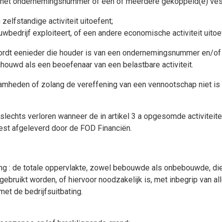
der het ondernemingsnummer of één of meerdere gekoppeld(e) ve
 zelfstandige activiteit uitoefent;
ouwbedrijf exploiteert, of een andere economische activiteit uitoe
ordt eenieder die houder is van een ondernemingsnummer en/o
schouwd als een beoefenaar van een belastbare activiteit.
zaamheden of zolang de vereffening van een vennootschap niet is 
slechts verloren wanneer de in artikel 3 a opgesomde activiteiten
est afgeleverd door de FOD Financiën.
ng : de totale oppervlakte, zowel bebouwde als onbebouwde, die
 gebruikt worden, of hiervoor noodzakelijk is, met inbegrip van a
met de bedrijfsuitbating.