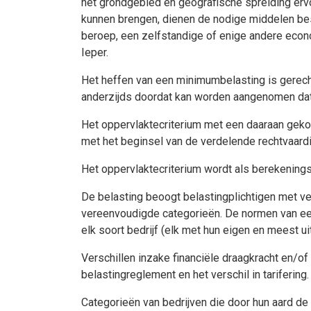
het grondgebied en geografische spreiding ervo
kunnen brengen, dienen de nodige middelen besc
beroep, een zelfstandige of enige andere econom
Ieper.
Het heffen van een minimumbelasting is gerech
anderzijds doordat kan worden aangenomen dat 
Het oppervlaktecriterium met een daaraan gekop
met het beginsel van de verdelende rechtvaardig
Het oppervlaktecriterium wordt als berekening
De belasting beoogt belastingplichtigen met v
vereenvoudigde categorieën. De normen van een 
elk soort bedrijf (elk met hun eigen en meest 
Verschillen inzake financiële draagkracht en/of
belastingreglement en het verschil in tarifering.
Categorieën van bedrijven die door hun aard de