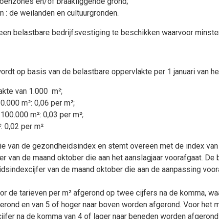
groenzones en/of braakliggende grond;
n : de weilanden en cultuurgronden.
 een belastbare bedrijfsvestiging te beschikken waarvoor minst
rdt op basis van de belastbare oppervlakte per 1 januari van he
lakte van 1.000 m²;
0.000 m²: 0,06 per m²;
100.000 m²: 0,03 per m²;
: 0,02 per m²
e van de gezondheidsindex en stemt overeen met de index van ok
er van de maand oktober die aan het aanslagjaar voorafgaat. De 
eidsindexcijfer van de maand oktober die aan de aanpassing voo
or de tarieven per m² afgerond op twee cijfers na de komma, waar
rond en van 5 of hoger naar boven worden afgerond. Voor het mi
ijfer na de komma van 4 of lager naar beneden worden afgerond