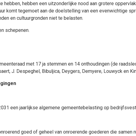
te hebben, hebben een uitzonderlijke nood aan grotere oppervl
ctuur komt tegemoet aan de doelstelling van een evenwichtige spre
den en cultuurgronden niet te belasten.
 en schepenen.
meenteraad met 17 ja stemmen en 14 onthoudingen (de raadsled
rt, J. Despeghel, Bibuljica, Deygers, Demyere, Louwyck en Kin
igingen
 2031 een jaarlijkse algemene gemeentebelasting op bedrijfsves
 onroerend goed of geheel van onroerende goederen die samen ru