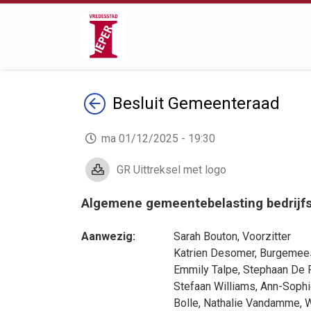
Terug
Besluit
Gemeenteraad
ma 01/12/2025 - 19:30
GR Uittreksel met logo
Algemene gemeentebelasting bedrijfs
Aanwezig:
Sarah Bouton
, Voorzitter
Katrien Desomer
, Burgemee
Emmily Talpe
,
Stephaan De 
Stefaan Williams
,
Ann-Soph
Bolle
,
Nathalie Vandamme
,