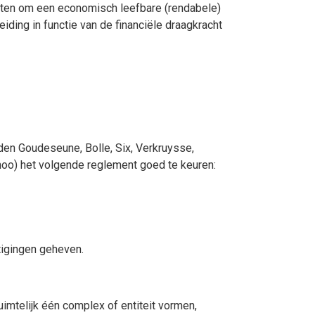
akten om een economisch leefbare (rendabele)
iding in functie van de financiële draagkracht
en Goudeseune, Bolle, Six, Verkruysse,
oo) het volgende reglement goed te keuren:
tigingen geheven.
imtelijk één complex of entiteit vormen,