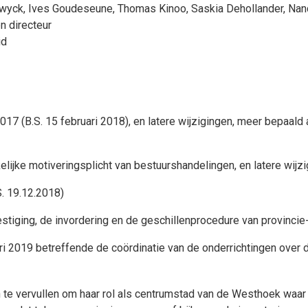
uwyck
,
Ives Goudeseune
,
Thomas Kinoo
,
Saskia Dehollander
,
Nan
n directeur
id
7 (B.S. 15 februari 2018), en latere wijzigingen, meer bepaald 
elijke motiveringsplicht van bestuurshandelingen, en latere wijzi
. 19.12.2018)
tiging, de invordering en de geschillenprocedure van provincie
2019 betreffende de coördinatie van de onderrichtingen over d
n te vervullen om haar rol als centrumstad van de Westhoek waar 