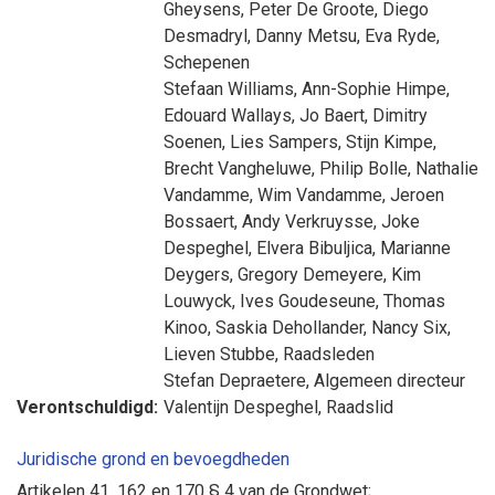
Gheysens
,
Peter De Groote
,
Diego
Desmadryl
,
Danny Metsu
,
Eva Ryde
,
Schepenen
Stefaan Williams
,
Ann-Sophie Himpe
,
Edouard Wallays
,
Jo Baert
,
Dimitry
Soenen
,
Lies Sampers
,
Stijn Kimpe
,
Brecht Vangheluwe
,
Philip Bolle
,
Nathalie
Vandamme
,
Wim Vandamme
,
Jeroen
Bossaert
,
Andy Verkruysse
,
Joke
Despeghel
,
Elvera Bibuljica
,
Marianne
Deygers
,
Gregory Demeyere
,
Kim
Louwyck
,
Ives Goudeseune
,
Thomas
Kinoo
,
Saskia Dehollander
,
Nancy Six
,
Lieven Stubbe
, Raadsleden
Stefan Depraetere
, Algemeen directeur
Verontschuldigd:
Valentijn Despeghel
, Raadslid
Juridische grond en bevoegdheden
Artikelen 41, 162 en 170 § 4 van de Grondwet;