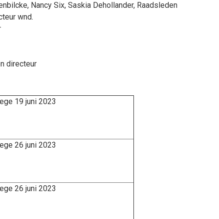
enbilcke
,
Nancy Six
,
Saskia Dehollander
, Raadsleden
cteur wnd.
r
n directeur
lege 19 juni 2023
lege 26 juni 2023
lege 26 juni 2023