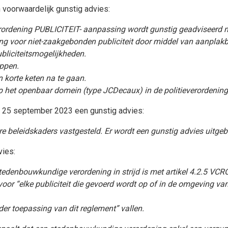
voorwaardelijk gunstig advies:
ordening PUBLICITEIT- aanpassing wordt gunstig geadviseerd 
g voor niet-zaakgebonden publiciteit door middel van aanplakb
ubliciteitsmogelijkheden.
appen.
 korte keten na te gaan.
p het openbaar domein (type JCDecaux) in de politieverordening
 25 september 2023 een gunstig advies:
e beleidskaders vastgesteld. Er wordt een gunstig advies uitgeb
vies:
stedenbouwkundige verordening in strijd is met artikel 4.2.5 VCR
t voor “elke publiciteit die gevoerd wordt op of in de omgeving
der toepassing van dit reglement” vallen.