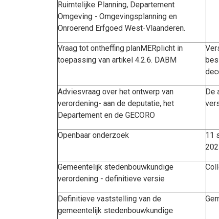
Ruimtelijke Planning, Departement
Omgeving - Omgevingsplanning en
Onroerend Erfgoed West-Vlaanderen.
Vraag tot ontheffing planMERplicht in
Ver
toepassing van artikel 4.2.6. DABM
besl
dec
Adviesvraag over het ontwerp van
De 
verordening- aan de deputatie, het
vers
Departement en de GECORO
Openbaar onderzoek
11 
20
Gemeentelijk stedenbouwkundige
Col
verordening - definitieve versie
Definitieve vaststelling van de
Gem
gemeentelijk stedenbouwkundige