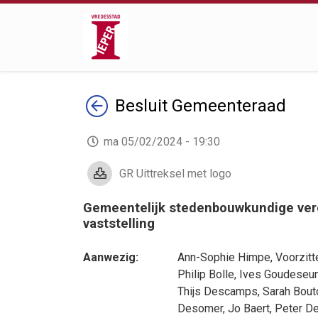
Terug
Besluit
Gemeenteraad
ma 05/02/2024 - 19:30
GR Uittreksel met logo
Gemeentelijk stedenbouwkundige verord
vaststelling
Aanwezig:
Ann-Sophie Himpe
, Voorzitt
Philip Bolle
,
Ives Goudeseu
Thijs Descamps
,
Sarah Bout
Desomer
,
Jo Baert
,
Peter De