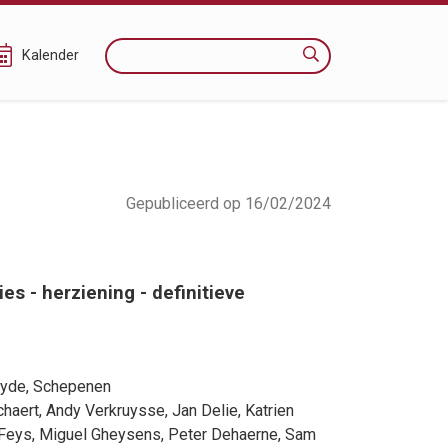
Zoeken
Kalender
Gepubliceerd op 16/02/2024
s - herziening - definitieve
Ryde
, Schepenen
chaert
,
Andy Verkruysse
,
Jan Delie
,
Katrien
Feys
,
Miguel Gheysens
,
Peter Dehaerne
,
Sam