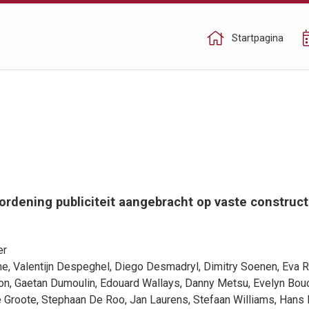
Startpagina
ening publiciteit aangebracht op vaste constructie
er
ne
,
Valentijn Despeghel
,
Diego Desmadryl
,
Dimitry Soenen
,
Eva 
on
,
Gaetan Dumoulin
,
Edouard Wallays
,
Danny Metsu
,
Evelyn Bou
 Groote
,
Stephaan De Roo
,
Jan Laurens
,
Stefaan Williams
,
Hans 