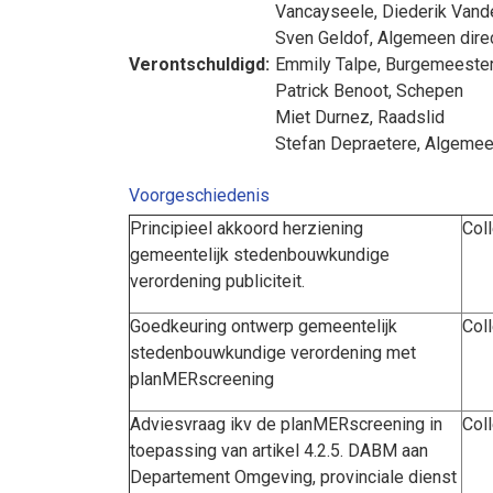
Vancayseele
,
Diederik Vand
Sven Geldof
, Algemeen dire
Verontschuldigd:
Emmily Talpe
, Burgemeeste
Patrick Benoot
, Schepen
Miet Durnez
, Raadslid
Stefan Depraetere
, Algemee
Voorgeschiedenis
Principieel akkoord herziening
Col
gemeentelijk stedenbouwkundige
verordening publiciteit.
Goedkeuring ontwerp gemeentelijk
Col
stedenbouwkundige verordening met
planMERscreening
Adviesvraag ikv de planMERscreening in
Col
toepassing van artikel 4.2.5. DABM aan
Departement Omgeving, provinciale dienst